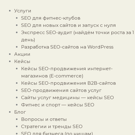
Перейти
к
Услуги
содержимому
SEO для фитнес-клубов
SEO для новых сайтов и запуск с нуля
Экспресс SEO-аудит (найдём точки роста за 1
день)
Разработка SEO-сайтов на WordPress
Акции
Кейсы
Кейсы SEO-продвижения интернет-
магазинов (E-commerce)
Кейсы SEO-продвижения B2B-сайтов
SEO-продвижения сайтов услуг
Сайты услуг медицины — кейсы SEO
Фитнес и спорт — кейсы SEO
Блог
Вопросы и ответы
Стратегии и тренды SEO
SEO для бизнеса (по нишам)