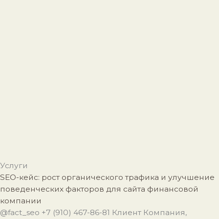
и
и
и
и
и
ц
ц
ц
ц
ц
а
а
а
а
а
Услуги
SEO-кейс: рост органического трафика и улучшение
поведенческих факторов для сайта финансовой
компании
@fact_seo +7 (910) 467-86-81 Клиент Компания,