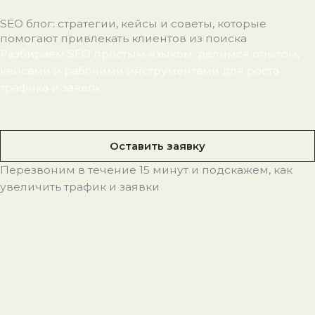
SEO блог: стратегии, кейсы и советы, которые
помогают привлекать клиентов из поиска
Разбираем SEO простым языком: делимся опытом,
кейсами и рабочими инструментами для роста
трафика и заявок
Оставить заявку
Перезвоним в течение 15 минут и подскажем, как
увеличить трафик и заявки
С
С
С
С
С
т
т
т
т
т
р
р
р
р
р
а
а
а
а
а
н
н
н
н
н