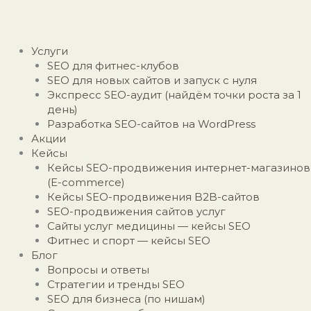
Перейти
к
содержимому
Меню
Услуги
SEO для фитнес-клубов
SEO для новых сайтов и запуск с нуля
Экспресс SEO-аудит (найдём точки роста за 1
день)
Разработка SEO-сайтов на WordPress
Акции
Кейсы
Кейсы SEO-продвижения интернет-магазинов
(E-commerce)
Кейсы SEO-продвижения B2B-сайтов
SEO-продвижения сайтов услуг
Сайты услуг медицины — кейсы SEO
Фитнес и спорт — кейсы SEO
Блог
Вопросы и ответы
Стратегии и тренды SEO
SEO для бизнеса (по нишам)