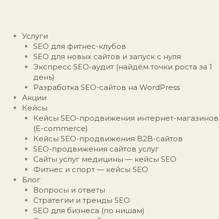
Перейти
к
содержимому
Меню
Услуги
SEO для фитнес-клубов
SEO для новых сайтов и запуск с нуля
Экспресс SEO-аудит (найдём точки роста за 1
день)
Разработка SEO-сайтов на WordPress
Акции
Кейсы
Кейсы SEO-продвижения интернет-магазинов
(E-commerce)
Кейсы SEO-продвижения B2B-сайтов
SEO-продвижения сайтов услуг
Сайты услуг медицины — кейсы SEO
Фитнес и спорт — кейсы SEO
Блог
Вопросы и ответы
Стратегии и тренды SEO
SEO для бизнеса (по нишам)