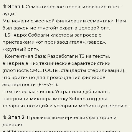
🔖
Этап 1:
Семантическое проектирование и тех-
аудит
Мы начали с жесткой фильтрации семантики. Нам
был важен не «пустой» охват, а целевой опт.
• LSI-ядро: Собрали кластеры запросов с
приставками «от производителя», «завод»,
«крупный опт».
• Контентная база: Разработали ТЗ на тексты,
внедрив в них технические характеристики
(плотность СМС, ГОСТы, стандарты стерилизации),
что критично для прохождения фильтров
экспертности (E-E-A-T).
• Техническая чистка: Устранили дубликаты,
настроили микроразметку Schema.org для
товарных позиций и ускорили мобильную версию.
🔖
Этап 2:
Прокачка коммерческих факторов и
доверия
В B2B решение принимается на основе цифр и