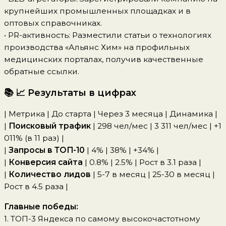
крупнейших промышленных площадках и в
оптовых справочниках.
• PR-активность: Разместили статьи о технологиях
производства «Альянс Хим» на профильных
медицинских порталах, получив качественные
обратные ссылки.
📚 📈 Результаты в цифрах
| Метрика | До старта | Через 3 месяца | Динамика |
|
Поисковый трафик
| 298 чел/мес | 3 311 чел/мес | +1
011% (в 11 раз) |
|
Запросы в ТОП-10
| 4% | 38% | +34% |
|
Конверсия сайта
| 0.8% | 2.5% | Рост в 3.1 раза |
|
Количество лидов
| 5-7 в месяц | 25-30 в месяц |
Рост в 4.5 раза |
Главные победы:
1. ТОП-3 Яндекса по самому высокочастотному